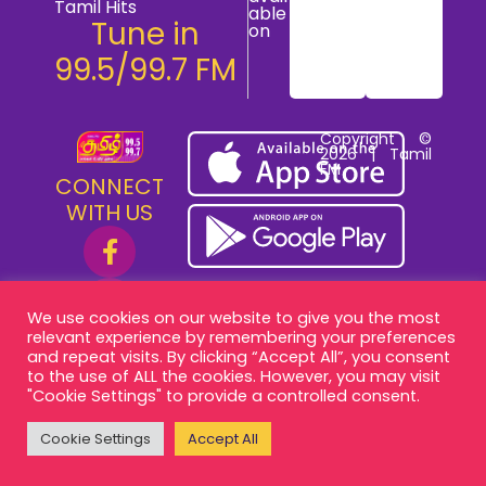
Tamil Hits
able
Tune in
on
99.5/99.7 FM
Copyright ©
2026 | Tamil
FM
CONNECT
WITH US
We use cookies on our website to give you the most
relevant experience by remembering your preferences
and repeat visits. By clicking “Accept All”, you consent
to the use of ALL the cookies. However, you may visit
"Cookie Settings" to provide a controlled consent.
Cookie Settings
Accept All