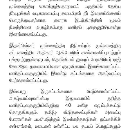
முல்லைத்தீவு கொக்குத்தொடுவாய் பகுதியில் தேசிய
நீர்வழங்கல் வடிகாலமைப்பு சபையினர் நீர் இணைப்பினைப்
பொருத்துவதற்காக, கனரக இயந்திரத்தின் மூலம்
நிலத்தினை அகழ்ந்தபோது மனிதப் புதைகுழியொன்று
இனங்காணப்பட்டது.
இதன்பின்னர் முல்லைத்தீவு நீதிமன்றம், முல்லைத்தீவு
சட்டவைத்திய அதிகாரி ஆகியோரின் கண்காணிப்பு மற்றும்
பங்குபற்றுதல்களுடன், தொல்லியல் துறைப் பேராசிரியர் ராஜ்
சோமதேவ தலைமையிலான குழுவினரால் இனங்காணப்பட்ட
மனிதப்புதைகுழியில் இரண்டு கட்டங்களாக அகழ்வாய்வு
மேற்கொள்ளப்பட்டது.
இவ்வாறு இருகட்டங்களாக மேற்கொள்ளப்பட்ட
அகழ்வாய்வுகளின்படி இதுவரையில் குறித்த
மனிதப்புதைகுழியிலிருந்து 40 மனித எலும்புக்கூட்டு
தொகுதிகளும், தமீழீழ விடுதலைப்புலிகள் அமைப்பு
போராளிகள் பயன்படுத்தும் இலக்கத்தகடுகள், துப்பாக்கிச்
சன்னங்கள், உடைகள் உள்ளிட்ட பல தடயப் பொருட்களும்