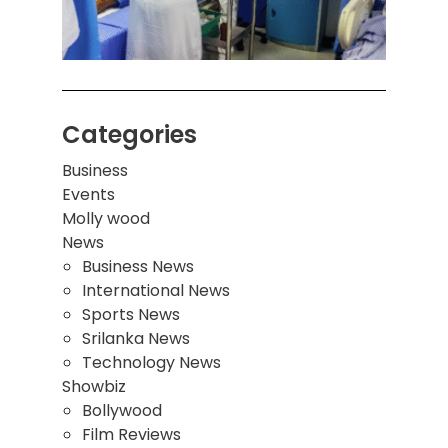
மாணவ
மூவர்
Categories
Business
Events
Molly wood
News
Business News
International News
Sports News
Srilanka News
Technology News
Showbiz
Bollywood
Film Reviews