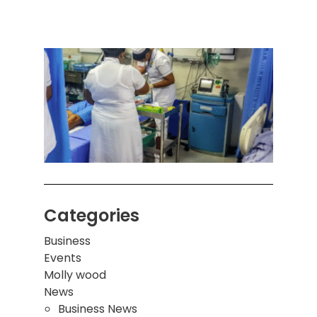
அனுப
ஒரு 
கொழும
பாடச
ஒன்றி
சுவர்
இடிந்
மாணவ
மூவர்
Categories
Business
Events
Molly wood
News
Business News