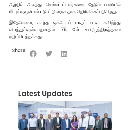
ஆற்றில் அடித்து செல்லப்பட்டவர்களை தேடும் பணியில்
மீட்புக்குழுவினர் ஈடுபட்டு வருவதாக தெரிவிக்கப்படுகிறது.
இதேவேளை, கடந்த ஒக்டோபர் மாதம் படகு கவிழ்ந்து
விபத்துக்குள்ளாதனதில் 78 பேர் உயிரிழந்திருந்தமை
குறிப்பிடத்தக்கது.
Share:
Latest Updates
“ஸ்ரீ
லங்க
சூப்பர
சீரிஸ்
2026