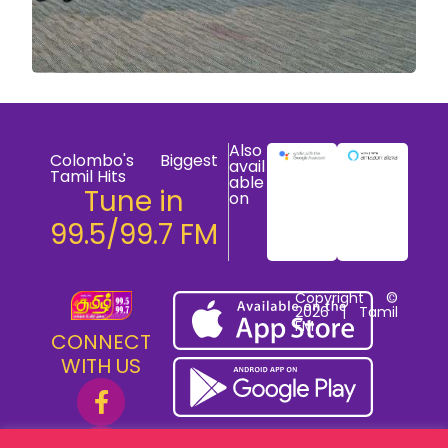
Also
Colombo's Biggest
avail
Tamil Hits
able
Tune in
on
99.5/99.7 FM
Copyright ©
2026 | Tamil
FM
CONNECT
WITH US