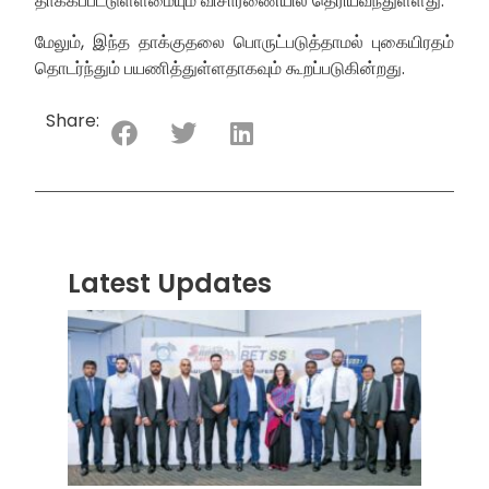
தாக்கப்பட்டுள்ளமையும் விசாரணையில் தெரியவந்துள்ளது.
மேலும், இந்த தாக்குதலை பொருட்படுத்தாமல் புகையிரதம்
தொடர்ந்தும் பயணித்துள்ளதாகவும் கூறப்படுகின்றது.
Share:
Latest Updates
“ஸ்ரீ
லங்க
சூப்பர
சீரிஸ்
2026
மோட்ட
வாக
பந்தய