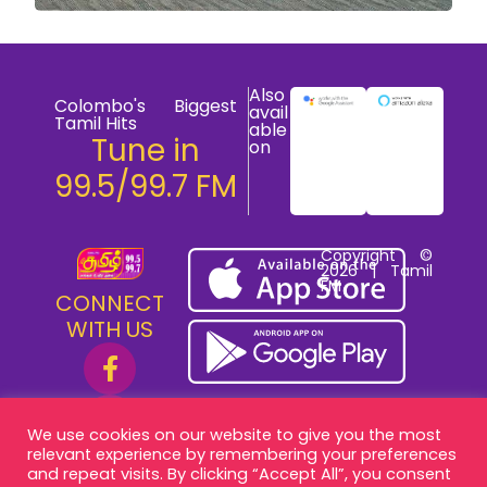
Also
Colombo's Biggest
avail
Tamil Hits
able
Tune in
on
99.5/99.7 FM
Copyright ©
2026 | Tamil
FM
CONNECT
WITH US
We use cookies on our website to give you the most
relevant experience by remembering your preferences
and repeat visits. By clicking “Accept All”, you consent