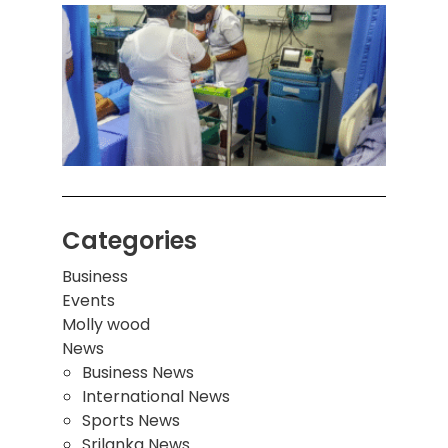
கொழும
பாடச
ஒன்றி
சுவர்
இடிந்
மாணவ
மூவர்
Categories
Business
Events
Molly wood
News
Business News
International News
Sports News
Srilanka News