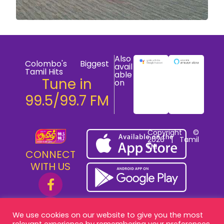
Also
Colombo's Biggest
avail
Tamil Hits
able
Tune in
on
99.5/99.7 FM
Copyright ©
2026 | Tamil
FM
CONNECT
WITH US
We use cookies on our website to give you the most