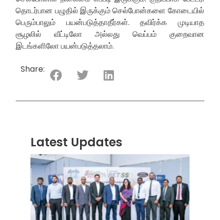
தொடர்பான பழுதில் இருக்கும் செல்போன்களை கோடையில்
பெரும்பாலும் பயன்படுத்தாதீர்கள். தவிர்க்க முடியாத
சூழலில் வீட்டிலோ அல்லது வெப்பம் குறைவான
இடங்களிலோ பயன்படுத்தலாம்.
Share:
Latest Updates
“ஸ்ரீ
லங்க
சூப்பர
சீரிஸ்
2026
மோட்ட