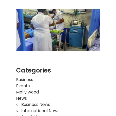
கொழும
பாடச
ஒன்றி
சுவர்
இடிந்
மாணவ
மூவர்
Categories
Business
Events
Molly wood
News
Business News
International News