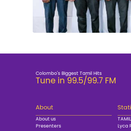
Colombo's Biggest Tamil Hits
Tune in 99.5/99.7 FM
About
Stat
About us
TAMIL
Presenters
Lyca 