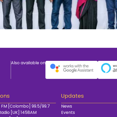
Also available on
ions
Updates
 FM [Colombo] 99.5/99.7
News
Radio [UK] 1458AM
Events