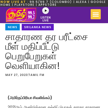
NOW LIVE AT
: 99.5/99.7 (COLOMBO) | ALEXA | GOOGLE
HOME | PLAYSTORE | APPSTORE
LISTEN
LIVE
NEWS
,
SRILANKA NEWS
சாதாரண தர பரீட்சை
மீள் மதிப்பீட்டு
பெறுபேறுகள்
வெளியாகின!
MAY 27, 2023
TAMIL FM
(அமிர்தப்பிரியா சிவலிங்கம்)
2021ஆம் ஆண்டுக்கான கல்விப் பொதுத் தராதர சாதாரண