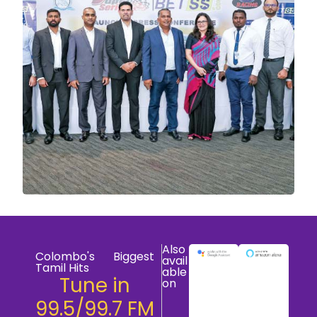
Also
Colombo's Biggest
avail
Tamil Hits
able
Tune in
on
99.5/99.7 FM