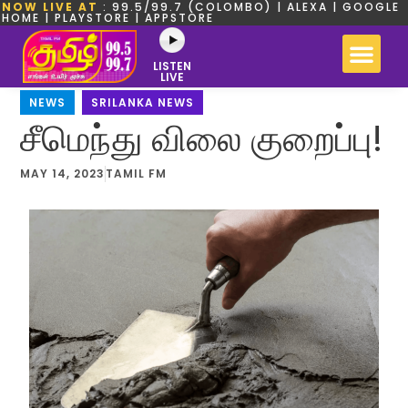
NOW LIVE AT
: 99.5/99.7 (COLOMBO) | ALEXA | GOOGLE
HOME | PLAYSTORE | APPSTORE
LISTEN
LIVE
NEWS
,
SRILANKA NEWS
சீமெந்து விலை குறைப்பு!
MAY 14, 2023
TAMIL FM