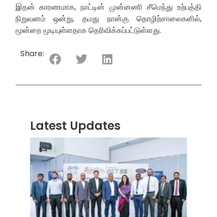
இதன் காரணமாக, நாட்டின் முன்னணி சீமெந்து உற்பத்தி
நிறுவனம் ஒன்று, தமது நான்கு தொழிற்சாலைகளில்,
மூன்றை மூடியுள்ளதாக தெரிவிக்கப்பட்டுள்ளது.
Share:
Latest Updates
“ஸ்ரீ
லங்க
சூப்பர
சீரிஸ்
2026
மோட்ட
வாக
பந்தய