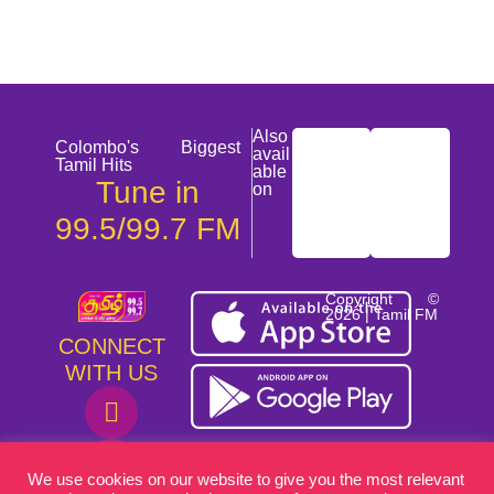
Also
Colombo's Biggest
avail
Tamil Hits
able
Tune in
on
99.5/99.7 FM
Copyright ©
2026 | Tamil FM
CONNECT
WITH US
We use cookies on our website to give you the most relevant