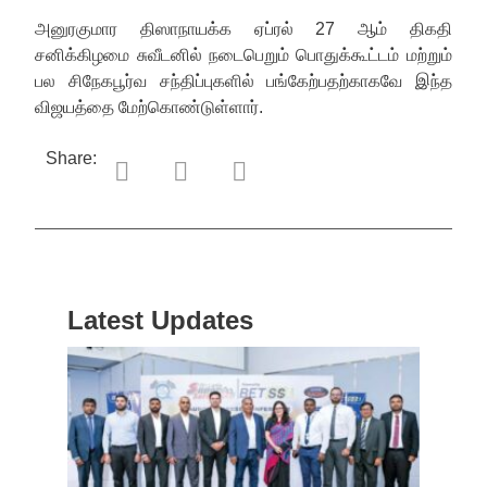
அனுரகுமார திஸாநாயக்க ஏப்ரல் 27 ஆம் திகதி
சனிக்கிழமை சுவீடனில் நடைபெறும் பொதுக்கூட்டம் மற்றும்
பல சிநேகபூர்வ சந்திப்புகளில் பங்கேற்பதற்காகவே இந்த
விஜயத்தை மேற்கொண்டுள்ளார்.
Share:
Latest Updates
“ஸ்ரீ
லங்க
சூப்பர
சீரிஸ்
2026
மோட்ட