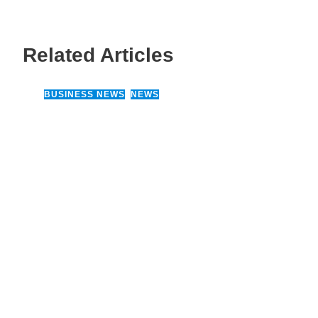
Related Articles
BUSINESS NEWS
,
NEWS
14 March, 2026
“ஸ்ரீ லங்கா சூப்பர் சீரிஸ் 2026”
மோட்டார் வாகன பந்தயத் தொடர்