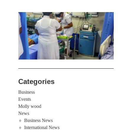
கொழும
பாடச
ஒன்றி
சுவர்
இடிந்
மாணவ
மூவர்
Categories
Business
Events
Molly wood
News
Business News
International News