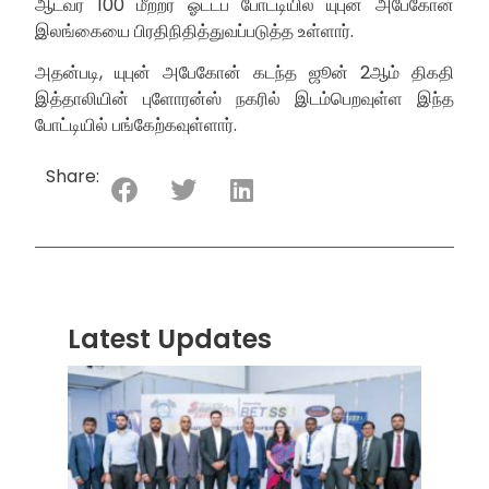
ஆடவர் 100 மீற்றர் ஓட்டப் போட்டியில் யுபுன் அபேகோன்
இலங்கையை பிரதிநிதித்துவப்படுத்த உள்ளார்.
அதன்படி, யுபுன் அபேகோன் கடந்த ஜூன் 2ஆம் திகதி
இத்தாலியின் புளோரன்ஸ் நகரில் இடம்பெறவுள்ள இந்த
போட்டியில் பங்கேற்கவுள்ளார்.
Share:
Latest Updates
“ஸ்ரீ
லங்க
சூப்பர
சீரிஸ்
2026