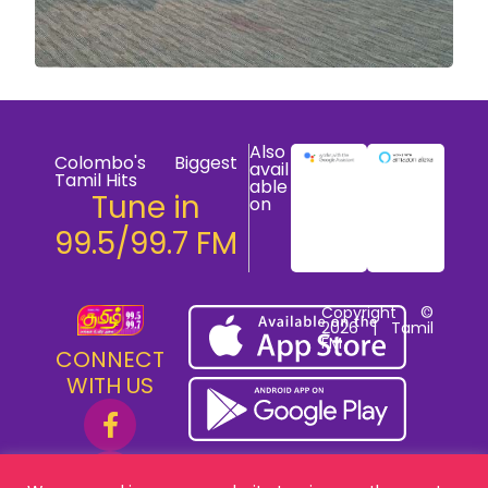
Also
Colombo's Biggest
avail
Tamil Hits
able
Tune in
on
99.5/99.7 FM
Copyright ©
2026 | Tamil
FM
CONNECT
WITH US