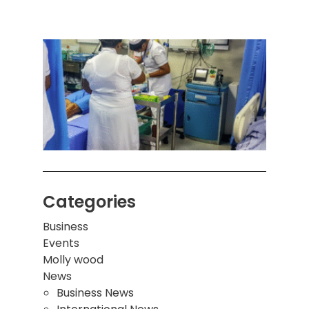
ஒரு 
கொழும
பாடச
ஒன்றி
சுவர்
இடிந்
மாணவ
மூவர்
Categories
Business
Events
Molly wood
News
Business News