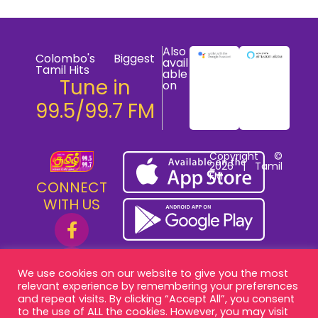
Also
Colombo's Biggest
avail
Tamil Hits
able
Tune in
on
99.5/99.7 FM
Copyright ©
2026 | Tamil
FM
CONNECT
WITH US
We use cookies on our website to give you the most
relevant experience by remembering your preferences
and repeat visits. By clicking “Accept All”, you consent
to the use of ALL the cookies. However, you may visit