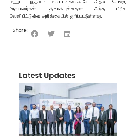
மற்றும் புத்தளம் மாவட்டங்களிலேயே அதிக டெங்கு
நோயாளர்கள் பதிவாகியுள்ளதாக அந்த பிரிவு
வெளியிட்டுள்ள அறிக்கையில் குறிப்பட்டுள்ளது.
Share:
Latest Updates
“ஸ்ரீ
லங்க
சூப்பர
சீரிஸ்
2026
மோட்ட
வாக
பந்தய