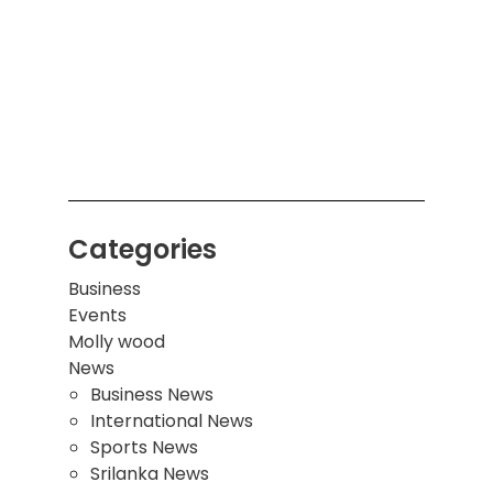
கொழும
பாடச
ஒன்றி
சுவர்
இடிந்
மாணவ
மூவர்
Categories
Business
Events
Molly wood
News
Business News
International News
Sports News
Srilanka News