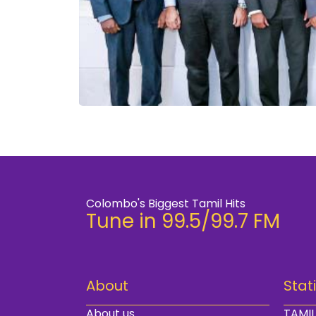
Colombo's Biggest Tamil Hits
Tune in 99.5/99.7 FM
About
Stat
About us
TAMIL