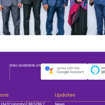
Also available on
ions
Updates
 FM [Colombo] 99.5/99.7
News