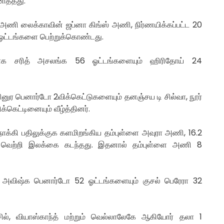
னித்தது.
ஸ் அணி லைக்காவின் ஜப்னா கிங்ஸ் அணி, நிர்ணயிக்கப்பட்ட 20
29 ஓட்டங்களை பெற்றுக்கொண்டது.
ாக சரித் அசலங்க 56 ஓட்டங்களையும் ஹிரிதோய் 24
ினுர பெனார்டோ 2விக்கெட்டுகளையும் தனஞ்சய டி சில்வா, நூர்
ெட்டினையும் வீழ்த்தினர்.
்கி பதிலுக்குக களமிறங்கிய தம்புள்ளை அவுரா அணி, 16.2
்கு வெற்றி இலக்கை கடந்தது. இதனால் தம்புள்ளை அணி 8
 அவிஷ்க பெனார்டோ 52 ஓட்டங்களையும் குசல் பெரேரா 32
சில், வியாஸ்காந்த் மற்றும் வெல்லாலேகே ஆகியோர் தலா 1