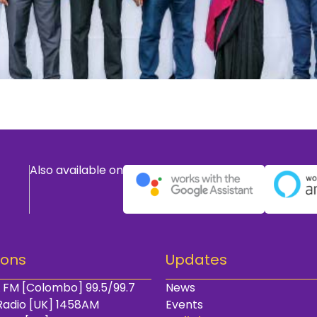
Also available on
ions
Updates
 FM [Colombo] 99.5/99.7
News
Radio [UK] 1458AM
Events