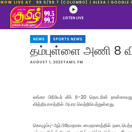
NOW LIVE AT
: 99.5/99.7 (COLOMBO) | ALEXA | GOOGLE 
LISTEN LIVE
NEWS
,
SPORTS NEWS
தம்புள்ளை அணி 8 விக
AUGUST 1, 2023
TAMIL FM
லங்கா பிரீமியர் லீக் ரி-20 தொடரின் நான்காவத
வித்தியாசத்தில் அபார வெற்றிபெற்றுள்ளது.
கொழும்பு-ஆர்.பிரேமதாஸ மைதானத்தில் நடைபெற்ற இ