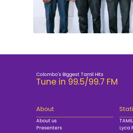
Colombo's Biggest Tamil Hits
Tune in 99.5/99.7 FM
About
Stat
About us
TAMIL
Presenters
Lyca 