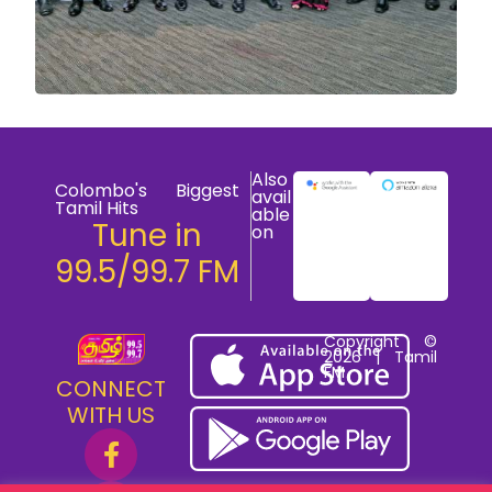
Also
Colombo's Biggest
avail
Tamil Hits
able
Tune in
on
99.5/99.7 FM
Copyright ©
2026 | Tamil
FM
CONNECT
WITH US