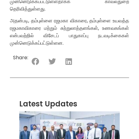
முன்னெடுக்கப்பட்டுள்ளதாகக் காவல்துறை
தெரிவித்துள்ளது.
அதன்படி, தம்புள்ளை ரஜமகா விகாரை, தம்புள்ளை உயவத்த
ரஜமகாவிகாரை மற்றும் சுற்றுலாத்தளங்கள், உணவகங்கள்
என்பவற்றில் விசேடப் பாதுகாப்பு நடவடிக்கைகள்
முன்னெடுக்கப்பட்டுள்ளன.
Share:
Latest Updates
“ஸ்ரீ
லங்க
சூப்பர
சீரிஸ்