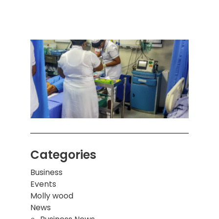
அனுப
ஒரு 
கொழும
பாடச
ஒன்றி
சுவர்
இடிந்
மாணவ
மூவர்
Categories
Business
Events
Molly wood
News