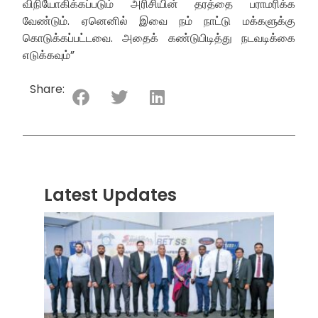
விநியோகிக்கப்படும் அரிசியின் தரத்தை பராமரிக்க
வேண்டும். ஏனெனில் இவை நம் நாட்டு மக்களுக்கு
கொடுக்கப்பட்டவை. அதைக் கண்டுபிடித்து நடவடிக்கை
எடுக்கவும்”
Share:
Latest Updates
“ஸ்ரீ
லங்க
சூப்பர
சீரிஸ்
2026
மோட்ட
வாக