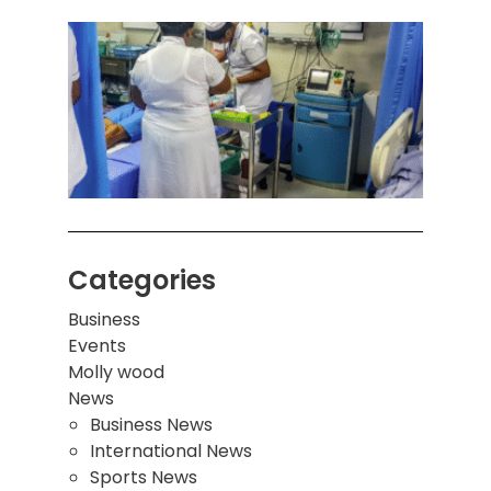
கொழும
பாடச
ஒன்றி
சுவர்
இடிந்
மாணவ
மூவர்
Categories
Business
Events
Molly wood
News
Business News
International News
Sports News