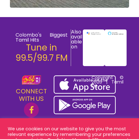
Also
Colombo's Biggest
avail
Tamil Hits
able
Tune in
on
99.5/99.7 FM
Copyright ©
2026 | Tamil
FM
CONNECT
WITH US
We use cookies on our website to give you the most
relevant experience by remembering your preferences