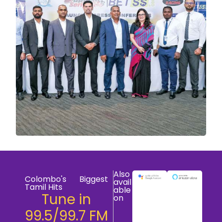
Also
Colombo's Biggest
avail
Tamil Hits
able
Tune in
on
99.5/99.7 FM