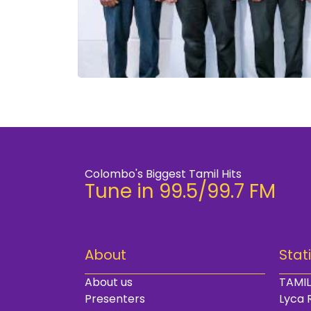
Colombo's Biggest Tamil Hits
Tune in 99.5/99.7 FM
About
Stat
About us
TAMIL
Presenters
Lyca 