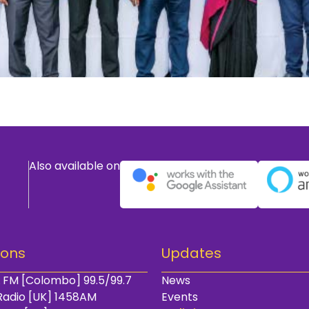
Also available on
ions
Updates
 FM [Colombo] 99.5/99.7
News
Radio [UK] 1458AM
Events