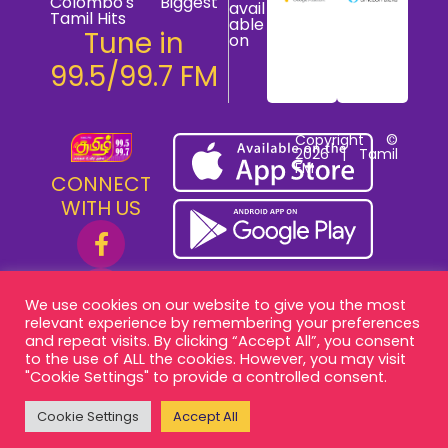
Colombo's Biggest
avail
Tamil Hits
able
Tune in
on
99.5/99.7 FM
Copyright ©
2026 | Tamil
FM
CONNECT
WITH US
We use cookies on our website to give you the most
relevant experience by remembering your preferences
and repeat visits. By clicking “Accept All”, you consent
to the use of ALL the cookies. However, you may visit
"Cookie Settings" to provide a controlled consent.
Cookie Settings
Accept All