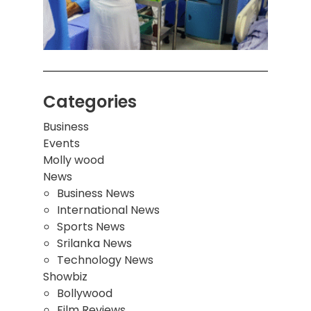
இடிந்
மாணவ
மூவர்
Categories
Business
Events
Molly wood
News
Business News
International News
Sports News
Srilanka News
Technology News
Showbiz
Bollywood
Film Reviews