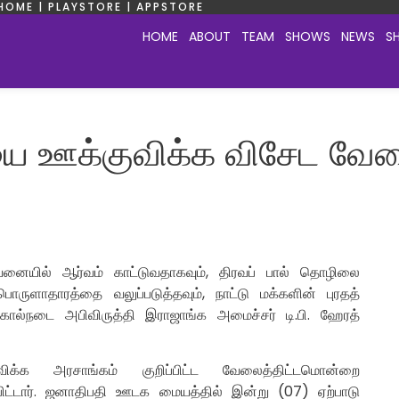
HOME | PLAYSTORE | APPSTORE
HOME
ABOUT
TEAM
SHOWS
NEWS
S
ியை ஊக்குவிக்க விசேட வேலை
 பாவனையில் ஆர்வம் காட்டுவதாகவும், திரவப் பால் தொழிலை
ருளாதாரத்தை வலுப்படுத்தவும், நாட்டு மக்களின் புரதத்
 கால்நடை அபிவிருத்தி இராஜாங்க அமைச்சர் டி.பி. ஹேரத்
ிக்க அரசாங்கம் குறிப்பிட்ட வேலைத்திட்டமொன்றை
்பிட்டார். ஜனாதிபதி ஊடக மையத்தில் இன்று (07) ஏற்பாடு