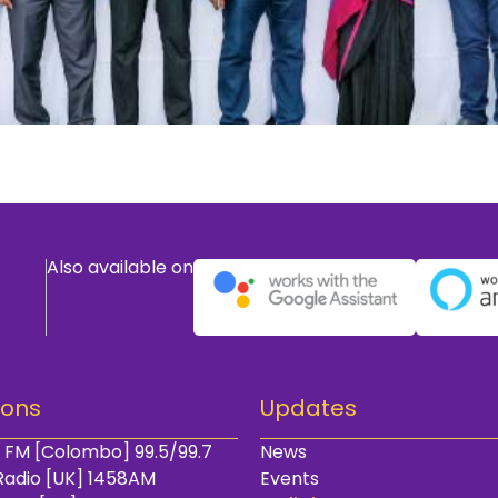
Also available on
ions
Updates
 FM [Colombo] 99.5/99.7
News
Radio [UK] 1458AM
Events