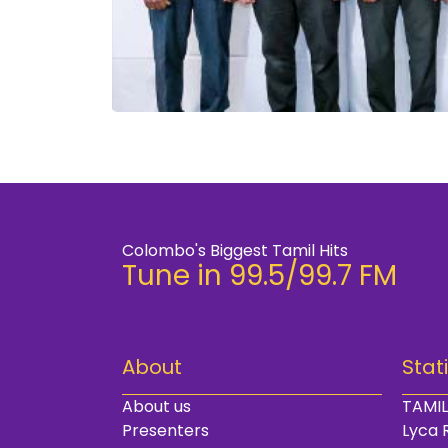
Colombo's Biggest Tamil Hits
Tune in 99.5/99.7 FM
About
Stat
About us
TAMIL
Presenters
Lyca 