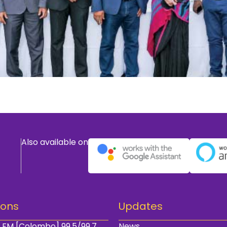
Also available on
ions
Updates
 FM [Colombo] 99.5/99.7
News