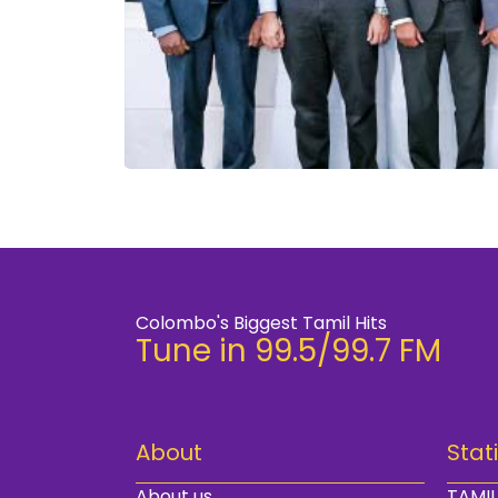
Colombo's Biggest Tamil Hits
Tune in 99.5/99.7 FM
About
Stat
About us
TAMIL