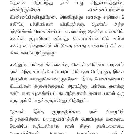
அதனை தொடர்ந்து நான் ஏ.ஜி அலுவலகத்துக்கு
சென்றிருந்தேன். விண்ணப்பங்களை
விண்ணப்பித்திருந்தேன். அங்கிருந்து எனக்கு எதிராக 2
எதிர்ப்பு பத்திரங்கள் வந்திருந்தது. ஆனால், அந்த
பத்திரங்கள் நிராகரிக்கப்பட்டன. எனக்கு தெரிந்த வகையில்,
எனக்கு குடியுரிமை உள்ளது. கொச்சிக்கடையில் உள்ள
எனது மைத்துனனின் வீட்டுக்கு எனது வாக்காளர் அட்டை
கிடைக்கப்பெற்றிருந்தது.
எனினும், வாக்களிக்க எனக்கு கிடைக்கவில்லை. காரணம்,
நான் அந்த சமயத்தில் கொரியாவில் நடைபெற்ற ஒரு இசை
நிகழ்வில் கலந்துகொண்டிருந்தேன். இந்த அனைத்தையும்
விடயங்கள் அனைத்தையும் ஆராய்ந்து பார்த்து, எனக்கு
தண்டனை வழகங்கப்பட்டது. அந்த தண்டனையை நான் ஒரு
வருடமும் 8 மாதங்களும் அனுபவித்தேன்.
ஆனால், இந்த குற்றத்திற்காக நான் சிறையில்
இருக்கவில்லை. பாராளுமன்றத்தில் கூறவிருந்த கதையை
வெளியே கூறியதற்காக தான் சிறை தண்டனையை
அனுபவித்தேன். கொலை, கொள்ளை, பாலியல்