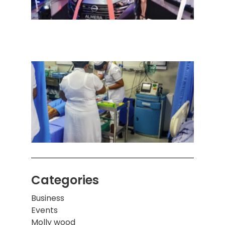
நவீன
செடா
அனுப
ஒரு 
கொழும
பாடச
ஒன்றி
சுவர்
இடிந்
மாணவ
மூவர்
Categories
Business
Events
Molly wood