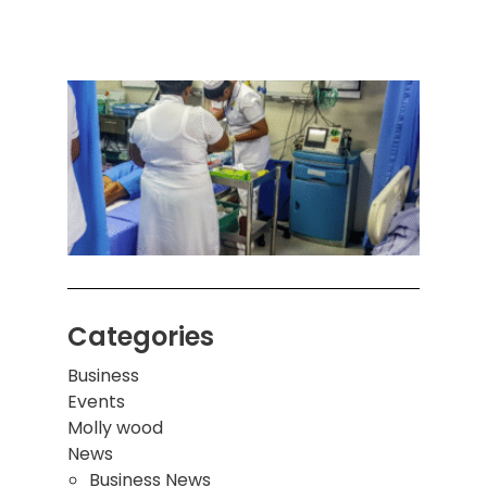
அனுப
ஒரு 
கொழும
பாடச
ஒன்றி
சுவர்
இடிந்
மாணவ
மூவர்
Categories
Business
Events
Molly wood
News
Business News