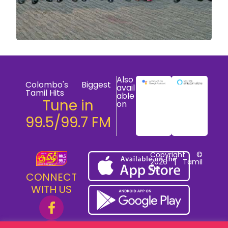
Also
Colombo's Biggest
avail
Tamil Hits
able
Tune in
on
99.5/99.7 FM
Copyright ©
2026 | Tamil
FM
CONNECT
WITH US