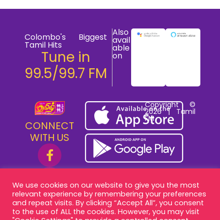
Also
Colombo's Biggest
avail
Tamil Hits
able
Tune in
on
99.5/99.7 FM
Copyright ©
2026 | Tamil
FM
CONNECT
WITH US
We use cookies on our website to give you the most
relevant experience by remembering your preferences
and repeat visits. By clicking “Accept All”, you consent
to the use of ALL the cookies. However, you may visit