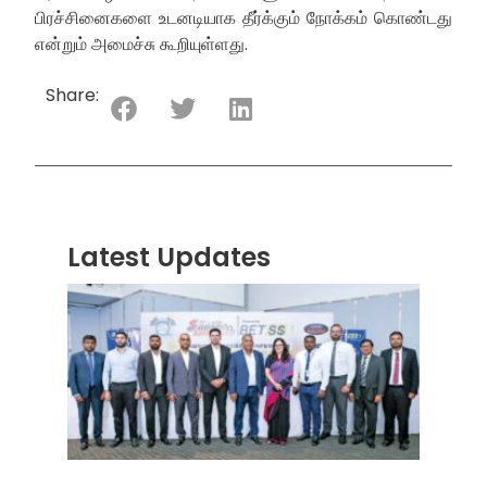
பிரச்சினைகளை உடனடியாக தீர்க்கும் நோக்கம் கொண்டது
என்றும் அமைச்சு கூறியுள்ளது.
Share:
Latest Updates
“ஸ்ரீ
லங்க
சூப்பர
சீரிஸ்
2026
மோட்ட
வாக
பந்தய
தொடர