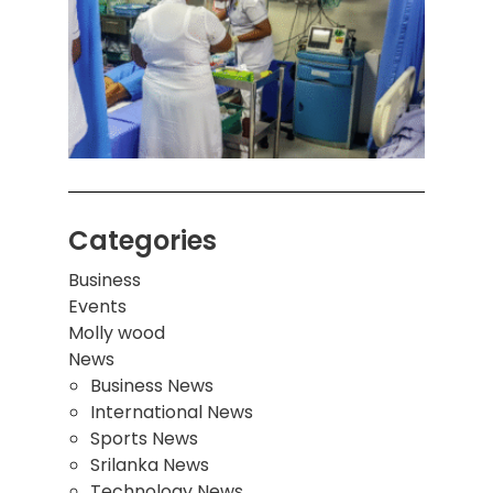
பாடச
ஒன்றி
சுவர்
இடிந்
மாணவ
மூவர்
Categories
Business
Events
Molly wood
News
Business News
International News
Sports News
Srilanka News
Technology News