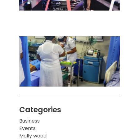
நவீன
செடா
அனுப
ஒரு 
கொழும
பாடச
ஒன்றி
சுவர்
இடிந்
மாணவ
மூவர்
Categories
Business
Events
Molly wood