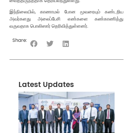
வைத்திருந்ததாக தெரியவந்துள்ளது.
இந்நிலையில், காணாமல் போன மூவரையும் கண்டறிய
அவர்களது அலைப்பேசி எண்களை கண்காணித்து
வருவதாக பொலிஸார் தெரிவித்துள்ளனர்.
Share:
Latest Updates
“ஸ்ரீ
லங்க
சூப்பர
சீரிஸ்
2026
மோட்ட
வாக