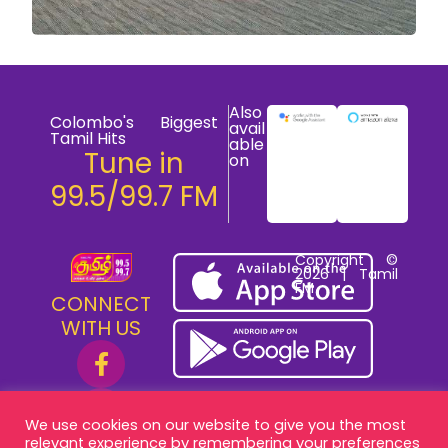
Also
Colombo's Biggest
avail
Tamil Hits
able
Tune in
on
99.5/99.7 FM
Copyright ©
2026 | Tamil
FM
CONNECT
WITH US
We use cookies on our website to give you the most
relevant experience by remembering your preferences