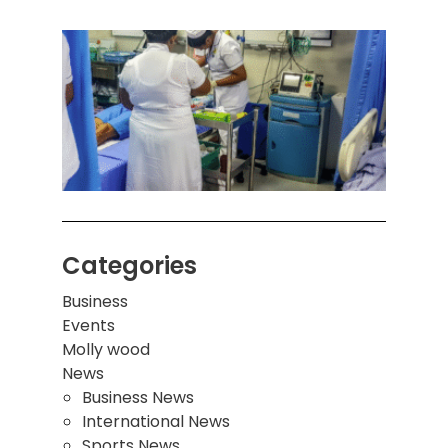
கொழும
பாடச
ஒன்றி
சுவர்
இடிந்
மாணவ
மூவர்
Categories
Business
Events
Molly wood
News
Business News
International News
Sports News