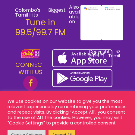
Also
Colombo's Biggest
avail
Tamil Hits
able
Tune in
on
99.5/99.7 FM
Copyright ©
2026 | Tamil
FM
CONNECT
WITH US
We use cookies on our website to give you the most
relevant experience by remembering your preferences
and repeat visits. By clicking “Accept All”, you consent
to the use of ALL the cookies. However, you may visit
"Cookie Settings" to provide a controlled consent.
Cookie Settings
Accept All