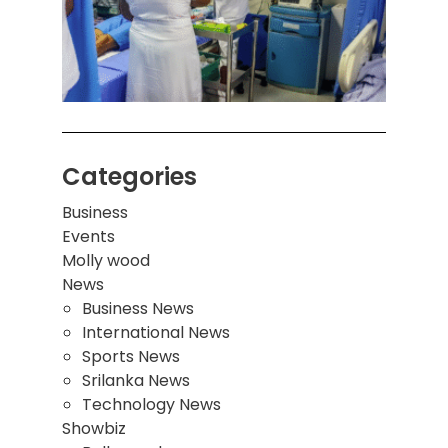
சுவர்
இடிந்
மாணவ
மூவர்
Categories
Business
Events
Molly wood
News
Business News
International News
Sports News
Srilanka News
Technology News
Showbiz