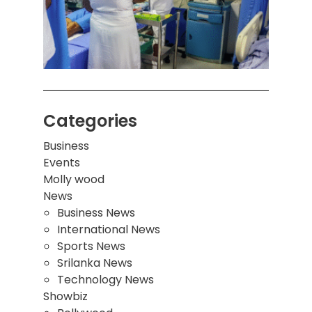
சுவர்
இடிந்
மாணவ
மூவர்
Categories
Business
Events
Molly wood
News
Business News
International News
Sports News
Srilanka News
Technology News
Showbiz