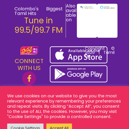
Also
Colombo's Biggest
avail
Tamil Hits
able
Tune in
on
99.5/99.7 FM
Copyright ©
2026 | Tamil
FM
CONNECT
WITH US
We use cookies on our website to give you the most
relevant experience by remembering your preferences
and repeat visits. By clicking “Accept All”, you consent
to the use of ALL the cookies. However, you may visit
"Cookie Settings" to provide a controlled consent.
Cookie Settings
Accept All