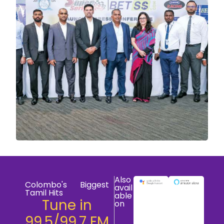
Also
Colombo's Biggest
avail
Tamil Hits
able
Tune in
on
99.5/99.7 FM