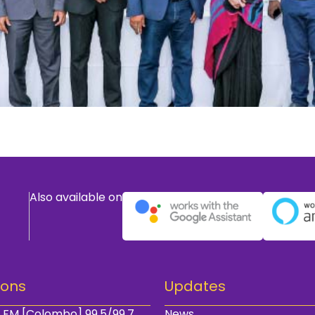
Also available on
ions
Updates
 FM [Colombo] 99.5/99.7
News