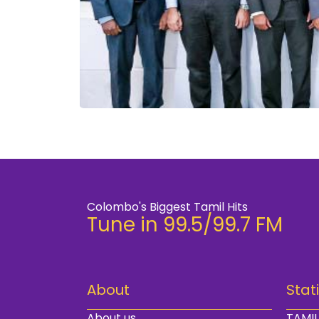
Colombo's Biggest Tamil Hits
Tune in 99.5/99.7 FM
About
Stat
About us
TAMIL