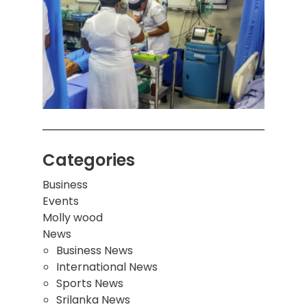
கொழும
பாடச
ஒன்றி
சுவர்
இடிந்
மாணவ
மூவர்
Categories
Business
Events
Molly wood
News
Business News
International News
Sports News
Srilanka News