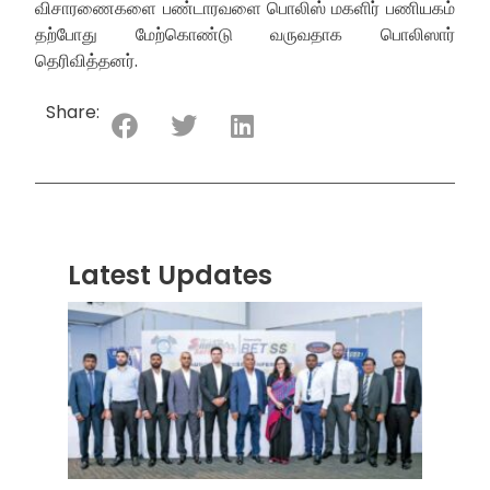
விசாரணைகளை பண்டாரவளை பொலிஸ் மகளிர் பணியகம்
தற்போது மேற்கொண்டு வருவதாக பொலிஸார்
தெரிவித்தனர்.
Share:
Latest Updates
“ஸ்ரீ
லங்க
சூப்பர
சீரிஸ்
2026
மோட்ட
வாக
பந்தய