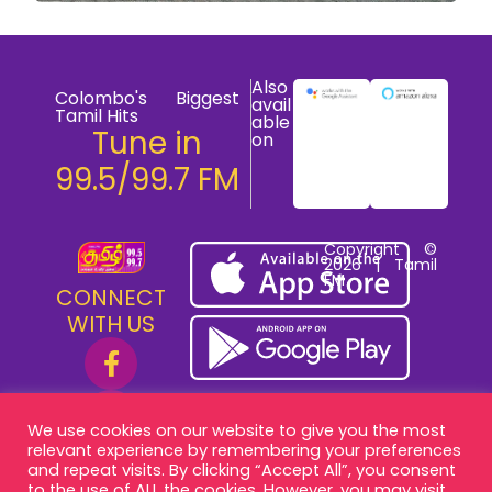
Also
Colombo's Biggest
avail
Tamil Hits
able
Tune in
on
99.5/99.7 FM
Copyright ©
2026 | Tamil
FM
CONNECT
WITH US
We use cookies on our website to give you the most
relevant experience by remembering your preferences
and repeat visits. By clicking “Accept All”, you consent
to the use of ALL the cookies. However, you may visit