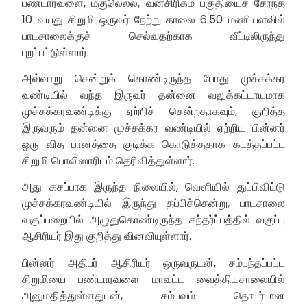
பண்டாரவளை, மகுலெல்ல, வனசிரிகம பகுதியைச் சேர்ந்த
10 வயது சிறுமி ஒருவர் நேற்று காலை 6.50 மணியளவில்
பாடசாலைக்குச் செல்வதற்காக வீட்டிலிருந்து
புறப்பட்டுள்ளார்.
அவ்வாறு சென்றுக் கொண்டிருந்த போது முச்சக்கர
வண்டியில் வந்த இருவர் தன்னை வலுக்கட்டாயமாக
முச்சக்கரவண்டிக்கு ஏற்றிச் சென்றதாகவும், குறித்த
இருவரும் தன்னை முச்சக்கர வண்டியில் ஏற்றிய பின்னர்
ஒரு வித பானத்தை குடிக்க கொடுத்ததாக கடத்தப்பட்ட
சிறுமி பொலிஸாரிடம் தெரிவித்துள்ளார்.
அது கசப்பாக இருந்த நிலையில், வௌியில் துப்பிவிட்டு
முச்சக்கரவண்டியில் இருந்து தப்பிச்சென்று, பாடசாலை
வகுப்பறையில் அழுதுகொண்டிருந்த சந்தர்ப்பத்தில் ​​வகுப்பு
ஆசிரியர் இது குறித்து வினவியுள்ளார்.
பின்னர் அதிபர் ஆசிரியர் ஒருவருடன், சம்பந்தப்பட்ட
சிறுமியை பண்டாரவளை மாவட்ட வைத்தியசாலையில்
அனுமதித்துள்ளதுடன், சம்பவம் தொடர்பான