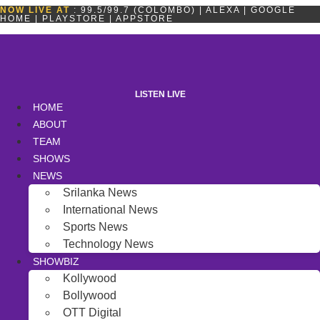
Skip
NOW LIVE AT
: 99.5/99.7 (COLOMBO) | ALEXA | GOOGLE
HOME | PLAYSTORE | APPSTORE
to
content
LISTEN LIVE
HOME
ABOUT
TEAM
SHOWS
NEWS
Srilanka News
International News
Sports News
Technology News
SHOWBIZ
Kollywood
Bollywood
OTT Digital