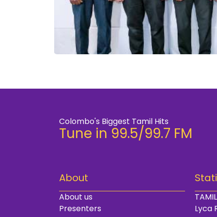
Colombo's Biggest Tamil Hits
Tune in 99.5/99.7 FM
About
Stat
About us
TAMIL
Presenters
Lyca 