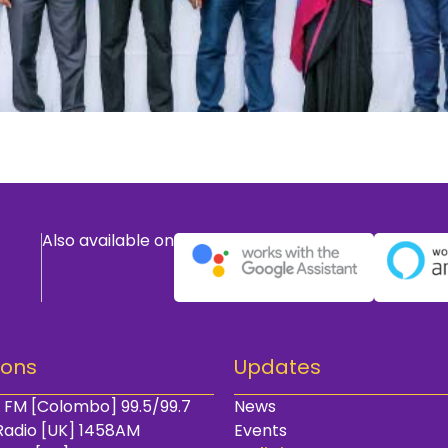
Also available on
ions
Updates
 FM [Colombo] 99.5/99.7
News
Radio [UK] 1458AM
Events