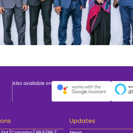
Also available on
ions
Updates
 FM [Colombo] 99.5/99.7
News