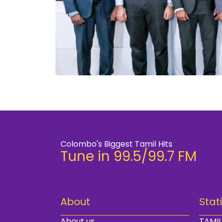
Colombo's Biggest Tamil Hits
Tune in 99.5/99.7 FM
About
Stat
About us
TAMIL