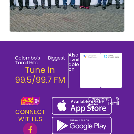
Also
Colombo's Biggest
avail
Tamil Hits
able
Tune in
on
99.5/99.7 FM
Copyright ©
2026 | Tamil
FM
CONNECT
WITH US