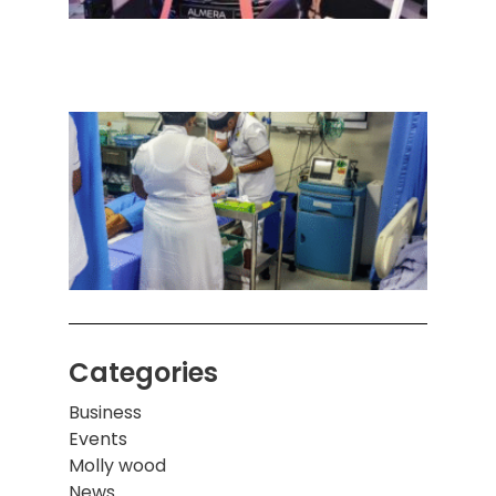
செடா
அனுப
ஒரு 
கொழும
பாடச
ஒன்றி
சுவர்
இடிந்
மாணவ
மூவர்
Categories
Business
Events
Molly wood
News