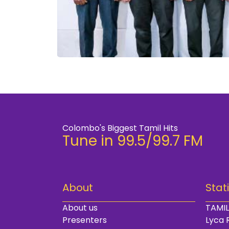
Colombo's Biggest Tamil Hits
Tune in 99.5/99.7 FM
About
Stat
About us
TAMIL
Presenters
Lyca 