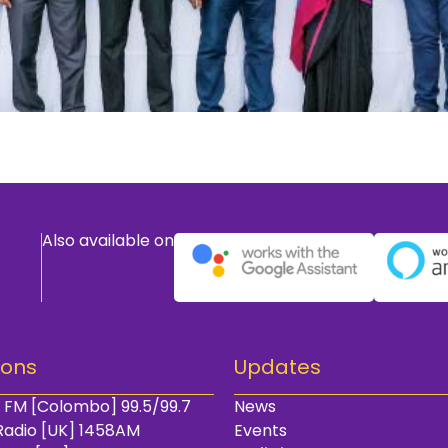
Also available on
ions
Updates
 FM [Colombo] 99.5/99.7
News
Radio [UK] 1458AM
Events