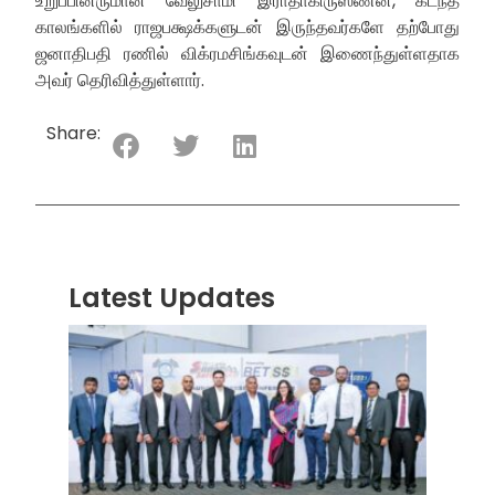
உறுப்பினருமான வேலுசாமி இராதாகிருஸ்ணன், கடந்த
காலங்களில் ராஜபக்ஷக்களுடன் இருந்தவர்களே தற்போது
ஜனாதிபதி ரணில் விக்ரமசிங்கவுடன் இணைந்துள்ளதாக
அவர் தெரிவித்துள்ளார்.
Share:
Latest Updates
“ஸ்ரீ
லங்க
சூப்பர
சீரிஸ்
2026
மோட்ட
வாக