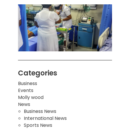
கொழும
பாடச
ஒன்றி
சுவர்
இடிந்
மாணவ
மூவர்
Categories
Business
Events
Molly wood
News
Business News
International News
Sports News