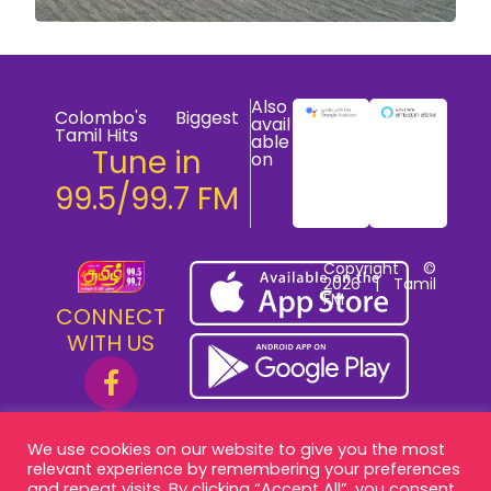
Also
Colombo's Biggest
avail
Tamil Hits
able
Tune in
on
99.5/99.7 FM
Copyright ©
2026 | Tamil
FM
CONNECT
WITH US
We use cookies on our website to give you the most
relevant experience by remembering your preferences
and repeat visits. By clicking “Accept All”, you consent