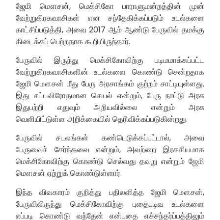
ஜேமி மௌசன், மெக்சிகோ பாராளுமன்றத்தின் முன்
வேற்றுகிரகவாசிகள் என சந்தேகிக்கப்படும் உடல்களை
காட்சிப்படுத்தி, அவை 2017 ஆம் ஆண்டு பேருவில் தமக்கு
கிடைக்கப் பெற்றதாக கூறியிருந்தார்.
பேருவில் இருந்து மெக்சிகோவிற்கு படிமமாக்கப்பட்ட
வேற்றுகிரகவாசிகளின் உடல்களை கொண்டு சென்றதாக
ஜேமி மௌசன் மீது பேரு அரசாங்கம் குற்றம் சாட்டியுள்ளது.
இது சட்டவிரோதமான செயல் என்றும், பேரு நாட்டு அரசு
இதுபற்றி எதுவும் அறியவில்லை என்றும் அரசு
வெளியிட்டுள்ள அறிக்கையில் தெரிவிக்கப்படுகின்றது.
பேருவில் சடலங்கள் கண்டெடுக்கப்பட்டால், அவை
பேருவைச் சேர்ந்தவை என்றும், அவற்றை இரகசியமாக
மெக்சிகோவிற்கு கொண்டு செல்வது தவறு என்றும் ஜேமி
மௌசன் ஏற்றுக் கொண்டுள்ளார்.
இந்த விவகாரம் குறித்து பதிலளித்த ஜேமி மௌசன்,
பேருவிலிருந்து மெக்சிகோவிற்கு புதைபடிவ உடல்களை
எப்படி கொண்டு வந்தேன் என்பதை எச்சந்தர்ப்பத்திலும்