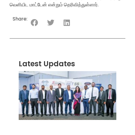
வெளியிட மாட்டேன் என்றும் தெரிவித்துள்ளார்.
Share:
Latest Updates
“ஸ்ரீ
லங்க
சூப்பர
சீரிஸ்
2026
மோட்ட
வாக
பந்தய
தொடர