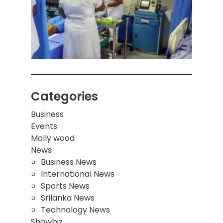
ஒன்றி
சுவர்
இடிந்
மாணவ
மூவர்
Categories
Business
Events
Molly wood
News
Business News
International News
Sports News
Srilanka News
Technology News
Showbiz