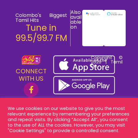
Also
Colombo's Biggest
avail
Tamil Hits
able
Tune in
on
99.5/99.7 FM
Copyright ©
2026 | Tamil
FM
CONNECT
WITH US
We use cookies on our website to give you the most
relevant experience by remembering your preferences
and repeat visits. By clicking “Accept All”, you consent
to the use of ALL the cookies. However, you may visit
"Cookie Settings" to provide a controlled consent.