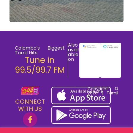
Also
Colombo's Biggest
avail
Tamil Hits
able
Tune in
on
99.5/99.7 FM
Copyright ©
2026 | Tamil
FM
CONNECT
WITH US