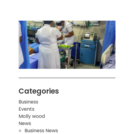
அனுப
ஒரு 
கொழும
பாடச
ஒன்றி
சுவர்
இடிந்
மாணவ
மூவர்
Categories
Business
Events
Molly wood
News
Business News