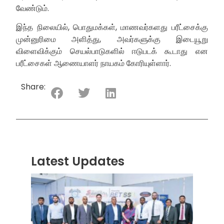
வேண்டும்.
இந்த நிலையில், பொதுமக்கள், மாணவர்களது பரீட்சைக்கு
முன்னுரிமை அளித்து, அவர்களுக்கு இடையூறு
விளைவிக்கும் செயல்பாடுகளில் ஈடுபடக் கூடாது என
பரீட்சைகள் ஆணையாளர் நாயகம் கோரியுள்ளார்.
Share:
Latest Updates
“ஸ்ரீ
லங்க
சூப்பர
சீரிஸ்
2026