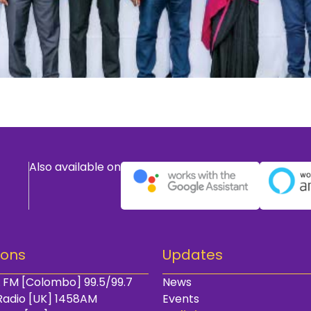
Also available on
ions
Updates
 FM [Colombo] 99.5/99.7
News
Radio [UK] 1458AM
Events