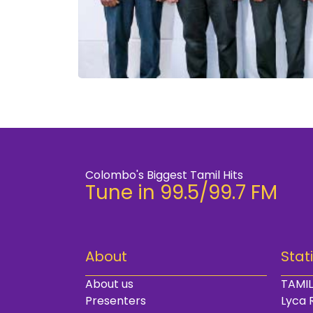
Colombo's Biggest Tamil Hits
Tune in 99.5/99.7 FM
About
Stat
About us
TAMIL
Presenters
Lyca 