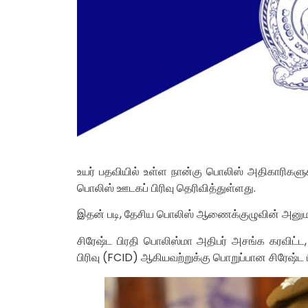
உயர் பதவியில் உள்ள நான்கு பொலிஸ் அதிகாரிகளு
பொலிஸ் ஊடகப் பிரிவு தெரிவித்துள்ளது.
இதன் படி, தேசிய பொலிஸ் ஆணைக்குழுவின் அனுமதி
சிரேஷ்ட பிரதி பொலிஸ்மா அதிபர் அசங்க கரவிட்ட, குற
பிரிவு (FCID) ஆகியவற்றுக்கு பொறுப்பான சிரேஷ்ட ப