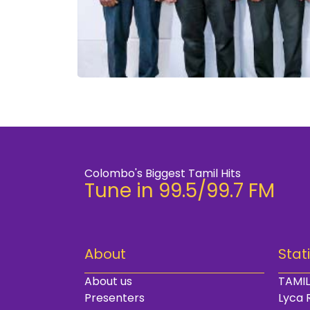
Colombo's Biggest Tamil Hits
Tune in 99.5/99.7 FM
About
Stat
About us
TAMIL
Presenters
Lyca 