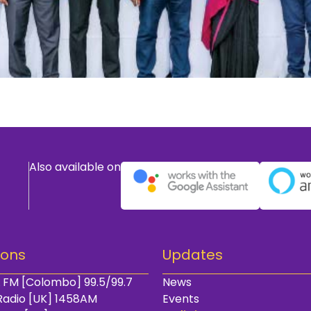
Also available on
ions
Updates
 FM [Colombo] 99.5/99.7
News
Radio [UK] 1458AM
Events