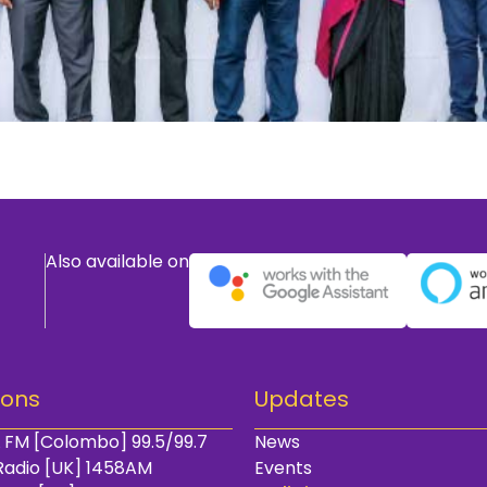
Also available on
ions
Updates
 FM [Colombo] 99.5/99.7
News
Radio [UK] 1458AM
Events