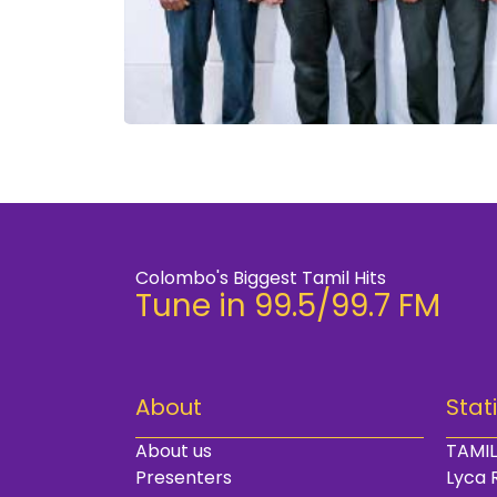
Colombo's Biggest Tamil Hits
Tune in 99.5/99.7 FM
About
Stat
About us
TAMIL
Presenters
Lyca 