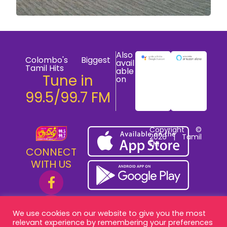
Also
Colombo's Biggest
avail
Tamil Hits
able
Tune in
on
99.5/99.7 FM
Copyright ©
2026 | Tamil
FM
CONNECT
WITH US
We use cookies on our website to give you the most
relevant experience by remembering your preferences