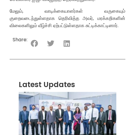
மேலும், வாடிக்கையாளர்கள் வருகையும்
குறைவடைந்துள்ளதாக தெரிவித்த அவர், மரக்கறிகளின்
விலைகளிலும் வீழ்ச்சி ஏற்பட்டுள்ளதாக சுட்டிக்காட்டினார்.
Share:
Latest Updates
“ஸ்ரீ
லங்க
சூப்பர
சீரிஸ்
2026
மோட்ட
வாக