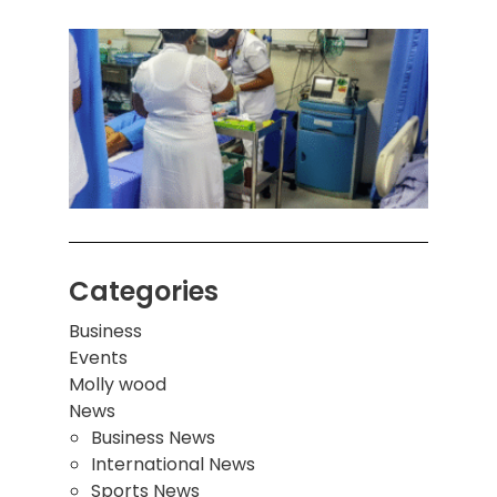
கொழும
பாடச
ஒன்றி
சுவர்
இடிந்
மாணவ
மூவர்
Categories
Business
Events
Molly wood
News
Business News
International News
Sports News