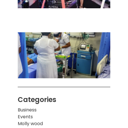
நவீன
செடா
அனுப
ஒரு 
கொழும
பாடச
ஒன்றி
சுவர்
இடிந்
மாணவ
மூவர்
Categories
Business
Events
Molly wood