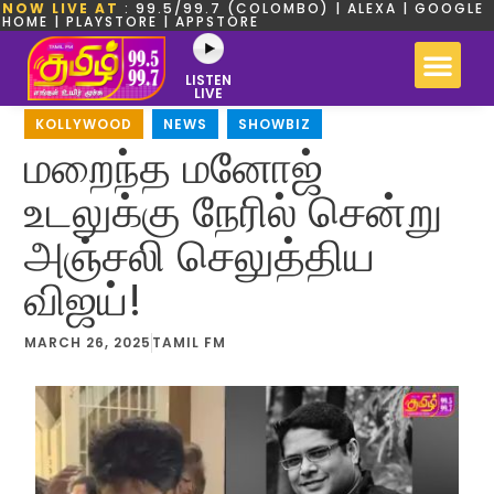
NOW LIVE AT
: 99.5/99.7 (COLOMBO) | ALEXA | GOOGLE
HOME | PLAYSTORE | APPSTORE
LISTEN
LIVE
KOLLYWOOD
,
NEWS
,
SHOWBIZ
மறைந்த மனோஜ்
உடலுக்கு நேரில் சென்று
அஞ்சலி செலுத்திய
விஜய்!
MARCH 26, 2025
TAMIL FM