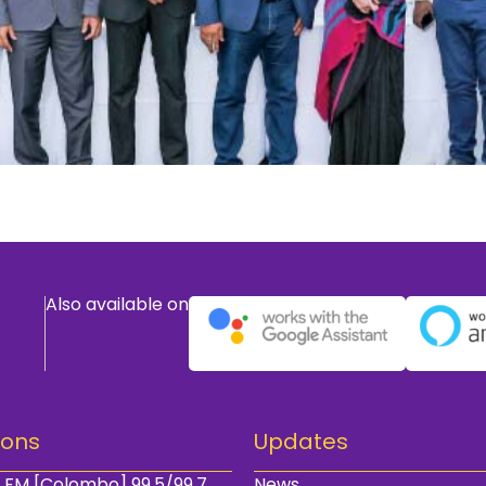
Also available on
ions
Updates
 FM [Colombo] 99.5/99.7
News