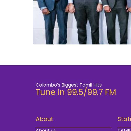
Colombo's Biggest Tamil Hits
Tune in 99.5/99.7 FM
About
Stat
About us
TAMIL