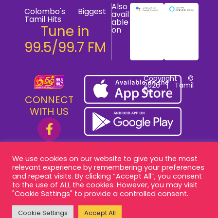
Also
Colombo's Biggest
avail
Tamil Hits
able
Tune in
on
99.5/99.7 FM
Copyright ©
2026 | Tamil
FM
CONNECT
WITH US
We use cookies on our website to give you the most
relevant experience by remembering your preferences
and repeat visits. By clicking “Accept All”, you consent
to the use of ALL the cookies. However, you may visit
"Cookie Settings" to provide a controlled consent.
Cookie Settings
Accept All