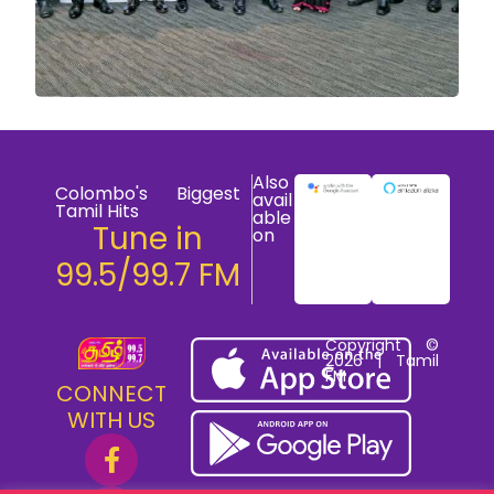
Also
Colombo's Biggest
avail
Tamil Hits
able
Tune in
on
99.5/99.7 FM
Copyright ©
2026 | Tamil
FM
CONNECT
WITH US