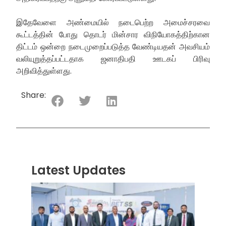
இதேவேளை அண்மையில் நடைபெற்ற அமைச்சரவை
கூட்டத்தின் போது தொடர் மின்சார விநியோகத்திற்கான
திட்டம் ஒன்றை நடைமுறைப்படுத்த வேண்டியதன் அவசியம்
வலியுறுத்தப்பட்டதாக ஜனாதிபதி ஊடகப் பிரிவு
அறிவித்துள்ளது.
Share:
Latest Updates
“ஸ்ரீ
லங்க
சூப்பர
சீரிஸ்