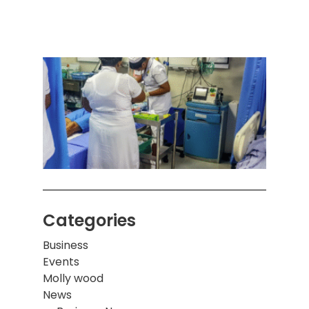
அனுப
ஒரு 
கொழும
பாடச
ஒன்றி
சுவர்
இடிந்
மாணவ
மூவர்
Categories
Business
Events
Molly wood
News