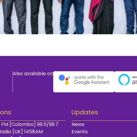
Also available on
ions
Updates
 FM [Colombo] 99.5/99.7
News
Radio [UK] 1458AM
Events