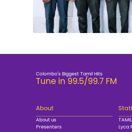
Colombo's Biggest Tamil Hits
Tune in 99.5/99.7 FM
About
Stat
About us
TAMIL
Presenters
Lyca 