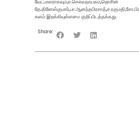
வேட்பாளராகவும்,எ.செல்வநாயகம
தே.தினேஸ்குமார்,பா.ஆனந்தபிரசாத்,ச.ரகுமதி,ச
களம் இறக்கியுள்ளமை குறிப்பிடத்தக்கது.
Share: