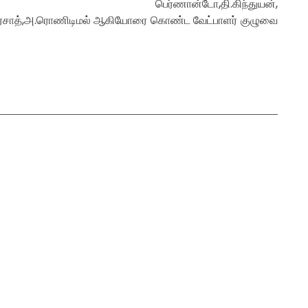
்,றொசின் பெர்ணான்டோ,தி.கிந்துயன்,
ோ.பிரசாத்,அ.ரொணிடிமல் ஆகியோரை கொண்ட வேட்பாளர் குழுவை