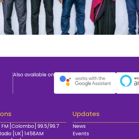
Also available on
ions
Updates
 FM [Colombo] 99.5/99.7
News
Radio [UK] 1458AM
Events