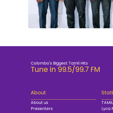
Colombo's Biggest Tamil Hits
Tune in 99.5/99.7 FM
About
Stat
About us
TAMIL
Presenters
Lyca 