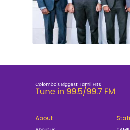
Colombo's Biggest Tamil Hits
Tune in 99.5/99.7 FM
About
Stat
About us
TAMIL