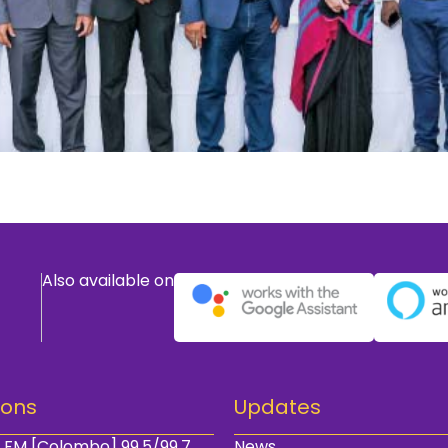
Also available on
ions
Updates
 FM [Colombo] 99.5/99.7
News